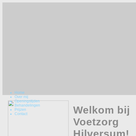
Home
Over mij
Openingstijden
Behandelingen
Welkom bij
Prijzen
Contact
Voetzorg
Hilversum!